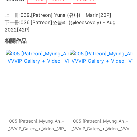
上一冊:
039.[Patreon] Yuna (유나) - Marin[20P]
下一冊:
036.[Patreon]쏘블리 (@leeesovely) - Aug
2022[42P]
相關作品
005.[Patreon]_Myung_Ah_–
005.[Patreon]_Myung_Ah_–
_VVVIP_Gallery_+_Video__VIP_
_VVVIP_Gallery_+_Video__VVV
RAW_Gallery_Office
IP_Gallery_All_Wet