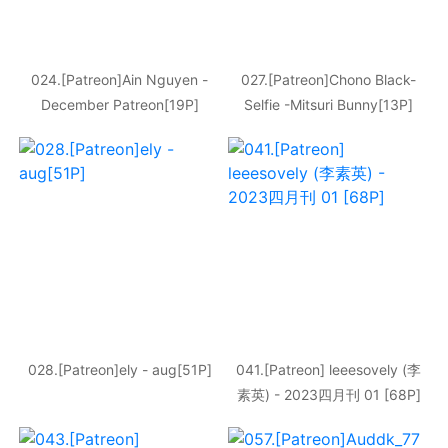
024.[Patreon]Ain Nguyen -
027.[Patreon]Chono Black-
December Patreon[19P]
Selfie -Mitsuri Bunny[13P]
028.[Patreon]ely - aug[51P]
041.[Patreon] leeesovely (李
素英) - 2023四月刊 01 [68P]