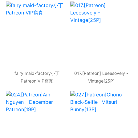
fairy maid-factory小丁
017.[Patreon] Leeesovely -
Patreon VIP寫真
Vintage[25P]