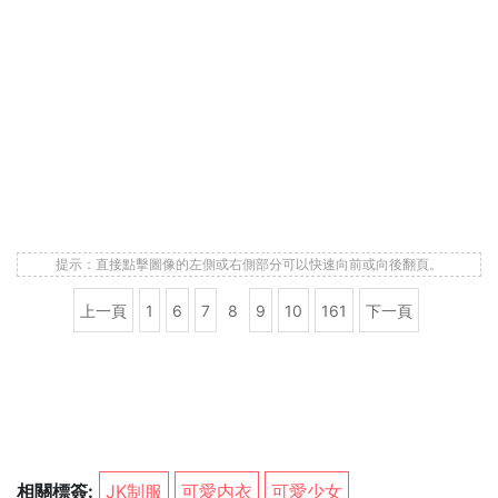
提示：直接點擊圖像的左側或右側部分可以快速向前或向後翻頁。
上一頁
1
6
7
8
9
10
161
下一頁
相關標簽:
JK制服
可愛内衣
可愛少女