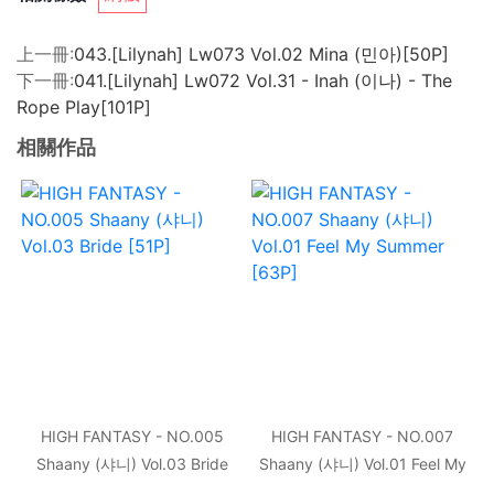
上一冊:
043.[Lilynah] Lw073 Vol.02 Mina (민아)[50P]
下一冊:
041.[Lilynah] Lw072 Vol.31 - Inah (이나) - The
Rope Play[101P]
相關作品
HIGH FANTASY - NO.005
HIGH FANTASY - NO.007
Shaany (샤니) Vol.03 Bride
Shaany (샤니) Vol.01 Feel My
[51P]
Summer [63P]