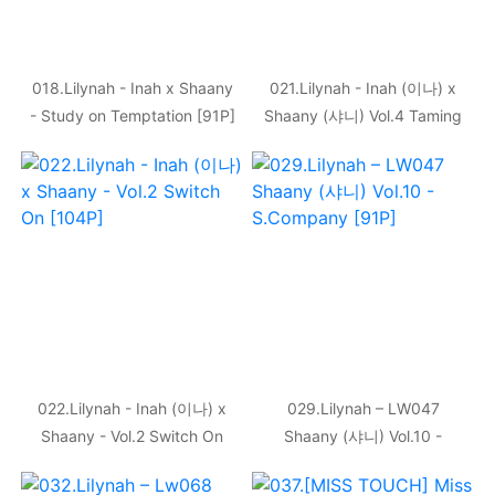
018.Lilynah - Inah x Shaany
021.Lilynah - Inah (이나) x
- Study on Temptation [91P]
Shaany (샤니) Vol.4 Taming
Rudolph [46P]
022.Lilynah - Inah (이나) x
029.Lilynah – LW047
Shaany - Vol.2 Switch On
Shaany (샤니) Vol.10 -
[104P]
S.Company [91P]