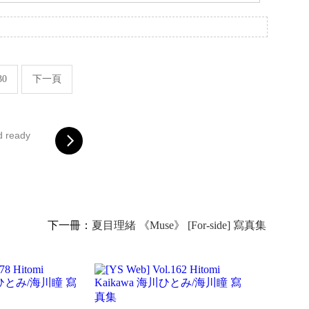
。
30
下一頁
d ready
下一冊：
夏目理緒 《Muse》 [For-side] 寫真集