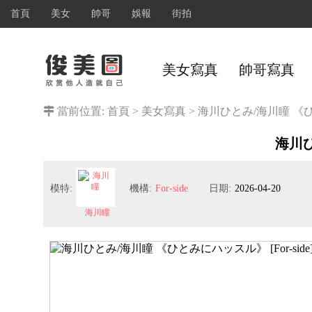
首頁
美女
帥哥
娛報
街拍
美女寫真
帥哥寫真
當前位置:
首頁
>
美女寫真
>
海川ひとみ/海川瞳 《ひと
海川ひ
模特:
機構:
For-side
日期:
2026-04-20
海川瞳