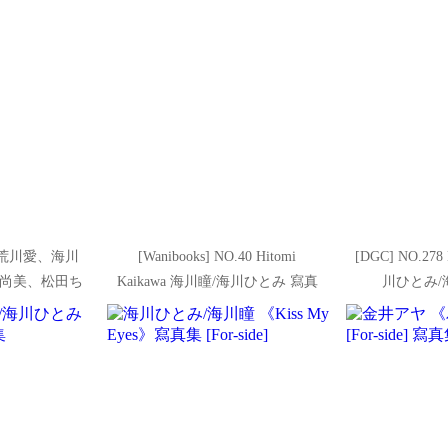
.37 荒川愛、海川
[Wanibooks] NO.40 Hitomi
[DGC] NO.278 
尚美、松田ち
Kaikawa 海川瞳/海川ひとみ 寫真
川ひとみ/
合集
集