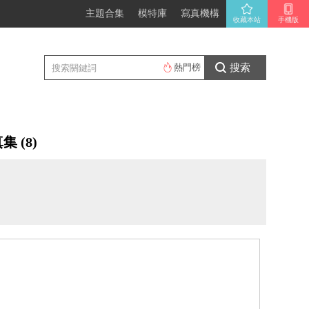
主題合集
模特庫
寫真機構
收藏本站
手機版
搜索
熱門榜
 (8)