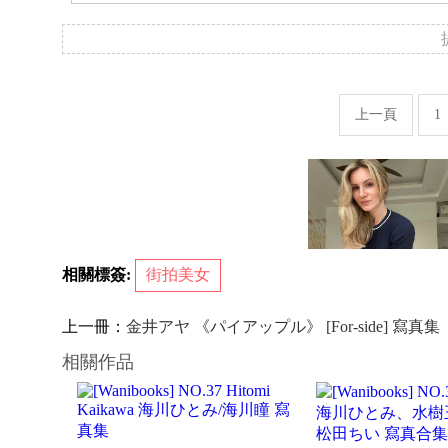
上一頁
1
相關標簽:
街拍美女
上一冊：
金井アヤ 《パイアップル》 [For-side] 寫真集
相關作品