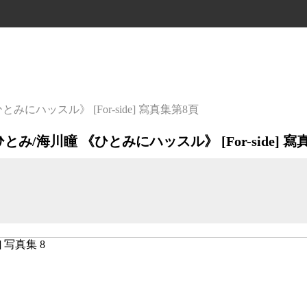
みにハッスル》 [For-side] 寫真集
第8頁
とみ/海川瞳 《ひとみにハッスル》 [For-side] 寫真集