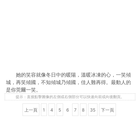
她的笑容就像冬日中的暖陽，溫暖冰凍的心，一笑傾
城，再笑傾國，不知傾城乃傾國，佳人難再得。最動人的
是你莞爾一笑。
提示：直接點擊圖像的左側或右側部分可以快速向前或向後翻頁。
上一頁
1
4
5
6
7
8
35
下一頁