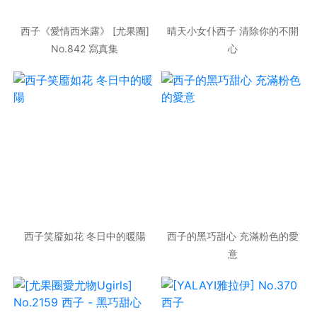
西子《愛情西米露》 [尤果圈]
晴天小女仆西子 清除你的不開
No.842 寫真集
心
西子笑靥如花 冬日中的暖陽
西子的黑巧甜心 充滿粉色的愛
意