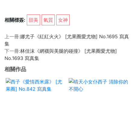
相關標簽:
甜美
氣質
女神
上一冊:
娜尤子《紅紅火火》 [尤果圈愛尤物] No.1695 寫真
集
下一冊:
林佳沫《網襪與美腿的碰撞》 [尤果圈愛尤物]
No.1693 寫真集
相關作品