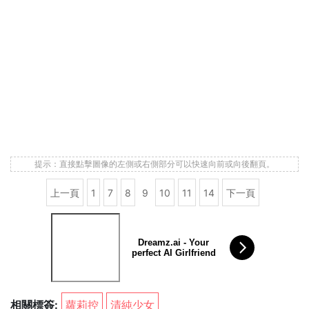
提示：直接點擊圖像的左側或右側部分可以快速向前或向後翻頁。
上一頁
1
7
8
9
10
11
14
下一頁
Dreamz.ai - Your
perfect AI Girlfriend
相關標簽:
蘿莉控
清純少女