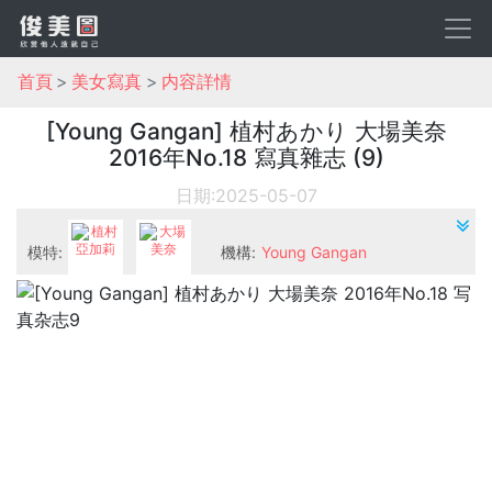
首頁
美女寫真
内容詳情
[Young Gangan] 植村あかり 大場美奈
2016年No.18 寫真雜志 (9)
日期:2025-05-07
模特:
機構:
Young Gangan
植村亞加莉
大場美奈