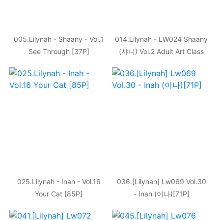
005.Lilynah - Shaany - Vol.1
014.Lilynah - LW024 Shaany
See Through [37P]
(샤니) Vol.2 Adult Art Class
[89P]
025.Lilynah - Inah - Vol.16
036.[Lilynah] Lw069 Vol.30
Your Cat [85P]
- Inah (이나)[71P]