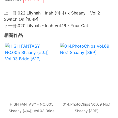
上一冊:
022.Lilynah - Inah (이나) x Shaany - Vol.2
Switch On [104P]
下一冊:
020.Lilynah - Inah Vol.16 - Your Cat
相關作品
HIGH FANTASY - NO.005
014.PhotoChips Vol.69 No.1
Shaany (샤니) Vol.03 Bride
Shaany [39P]
[51P]