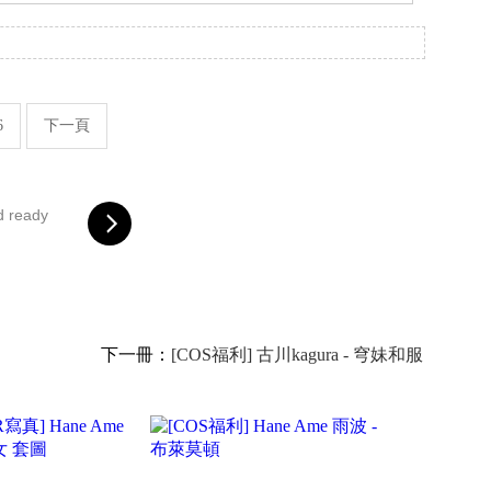
。
6
下一頁
d ready
下一冊：
[COS福利] 古川kagura - 穹妹和服