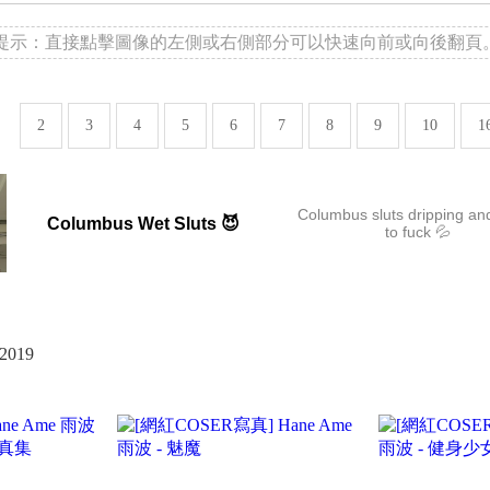
提示：直接點擊圖像的左側或右側部分可以快速向前或向後翻頁
2
3
4
5
6
7
8
9
10
1
Columbus sluts dripping an
Columbus Wet Sluts 😈
to fuck 💦
 2019