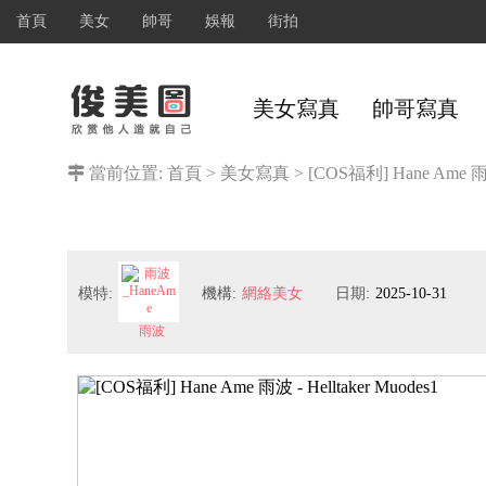
首頁
美女
帥哥
娛報
街拍
美女寫真
帥哥寫真
當前位置:
首頁
>
美女寫真
>
[COS福利] Hane Ame 雨波 
模特:
機構:
網絡美女
日期:
2025-10-31
雨波
_HaneAme