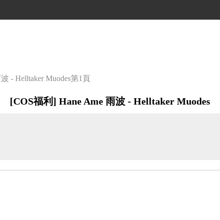
- Helltaker Muodes
第1頁
[COS福利] Hane Ame 雨波 - Helltaker Muodes