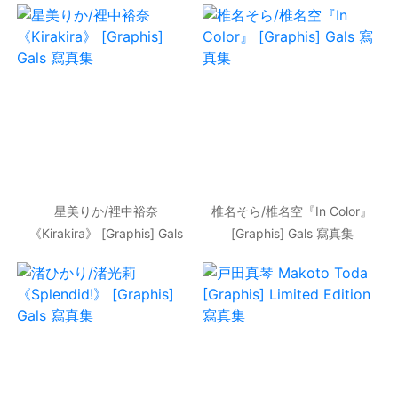
星美りか/裡中裕奈
椎名そら/椎名空『In Color』
《Kirakira》 [Graphis] Gals
[Graphis] Gals 寫真集
寫真集