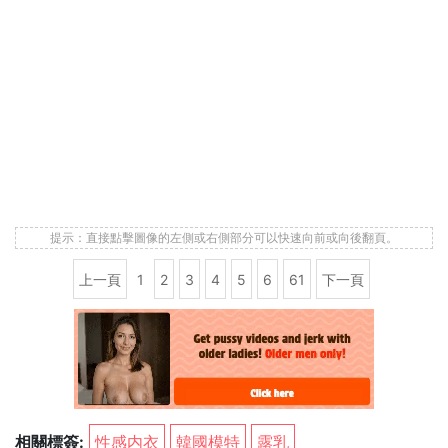
提示：直接點擊圖像的左側或右側部分可以快速向前或向後翻頁。
上一頁
1
2
3
4
5
6
61
下一頁
相關標簽:
性感内衣
韓國模特
露乳