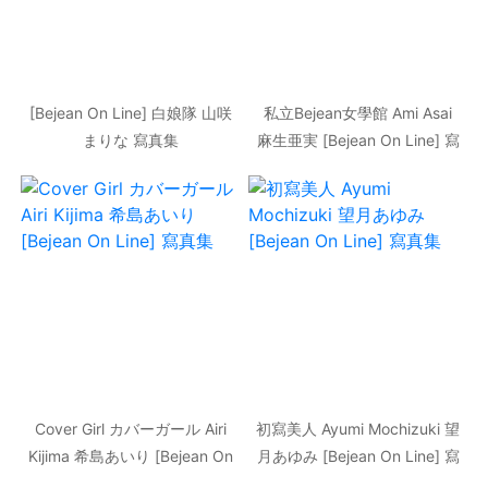
[Bejean On Line] 白娘隊 山咲
私立Bejean女學館 Ami Asai
まりな 寫真集
麻生亜実 [Bejean On Line] 寫
真集
Cover Girl カバーガール Airi
初寫美人 Ayumi Mochizuki 望
Kijima 希島あいり [Bejean On
月あゆみ [Bejean On Line] 寫
Line] 寫真集
真集