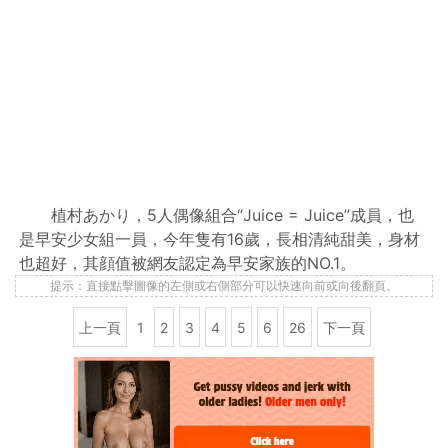
植村あかり，5人偶像組合“Juice = Juice”成員，也
是早安少女組一員，今年隻有16歲，長相清純甜美，身材
也超好，其顔值被網友認定為早安家族的NO.1。
提示：直接點擊圖像的左側或右側部分可以快速向前或向後翻頁。
上一頁
1
2
3
4
5
6
26
下一頁