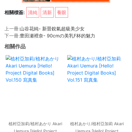
相關標簽:
清純
清新
養眼
上一冊:
山谷花純- 新晉銳氣超級美少女
下一冊:
豊田瀬裡奈- 90cmの美乳F杯的魅力
相關作品
植村亞加莉/植村あかり Akari
植村あかり/植村亞加莉 Akari
Uemura [Hello! Project
Uemura [Hello! Project