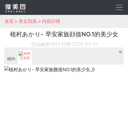
首頁
美女寫真
内容詳情
植村あかり- 早安家族顔值NO.1的美少女
作品編號:NO.1
日期:2026-03-11
模特:
植村亞加莉