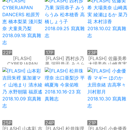
英 2018.08.21-28
2018.09.04 寫真雜
雜志
寫真雜志
志
22P
17P
23P
[FLASH]
[FLASH] 西村歩乃
[FLASH] 佐藤美希
CYBERJAPAN
果 深田恭子 みうら
大場美奈 山崎真実
DANCERS 柏原芳
うみ 松本穂香 高橋
綾瀬はるか 菜乃花
恵 橋本梨菜 淺川梨
しょう子
木村涼香
奈 犬童美乃梨
2018.09.25 寫真雜
2018.10.02 寫真雜
2018.09.18 寫真雜
志
志
志
25P
24P
21P
[FLASH] 山本彩 吉
[FLASH] 松井珠理
[FLASH] 小倉優香