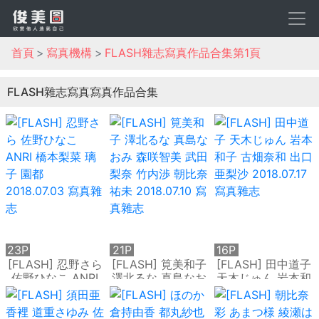
首頁
寫真機構
FLASH雜志寫真作品合集第1頁
FLASH雜志寫真寫真作品合集
23P
21P
16P
[FLASH] 忍野さら
[FLASH] 筧美和子
[FLASH] 田中道子
佐野ひなこ ANRI
澤北るな 真島なお
天木じゅん 岩本和
橋本梨菜 璃子 園都
み 森咲智美 武田梨
子 古畑奈和 出口亜
2018.07.03 寫真雜
奈 竹内渉 朝比奈祐
梨沙 2018.07.17 寫
志
未 2018.07.10 寫真
真雜志