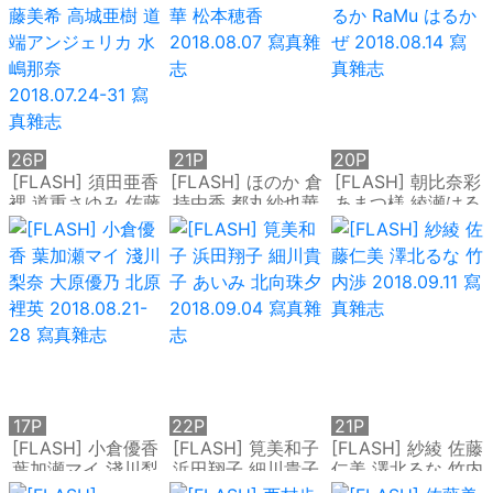
雜志
26P
21P
20P
[FLASH] 須田亜香
[FLASH] ほのか 倉
[FLASH] 朝比奈彩
裡 道重さゆみ 佐藤
持由香 都丸紗也華
あまつ様 綾瀬はる
美希 高城亜樹 道端
松本穂香
か RaMu はるかぜ
アンジェリカ 水嶋
2018.08.07 寫真雜
2018.08.14 寫真雜
那奈 2018.07.24-
志
志
31 寫真雜志
17P
22P
21P
[FLASH] 小倉優香
[FLASH] 筧美和子
[FLASH] 紗綾 佐藤
葉加瀬マイ 淺川梨
浜田翔子 細川貴子
仁美 澤北るな 竹内
奈 大原優乃 北原裡
あいみ 北向珠夕
渉 2018.09.11 寫真