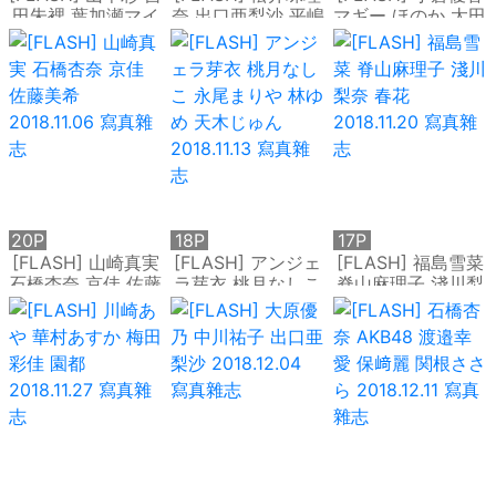
田朱裡 葉加瀬マイ
奈 出口亜梨沙 平嶋
マギー ほのか 太田
山地まり 清水綾乃
夏海 今泉佑唯
奈緒 吉高寧々 川村
水野朝陽 福原遙
2018.10.16-23 寫
那月 2018.10.30
2018.10.09 寫真雜
真雜志
寫真雜志
志
20P
18P
17P
[FLASH] 山崎真実
[FLASH] アンジェ
[FLASH] 福島雪菜
石橋杏奈 京佳 佐藤
ラ芽衣 桃月なしこ
脊山麻理子 淺川梨
美希 2018.11.06 寫
永尾まりや 林ゆめ
奈 春花 2018.11.20
真雜志
天木じゅん
寫真雜志
2018.11.13 寫真雜
志