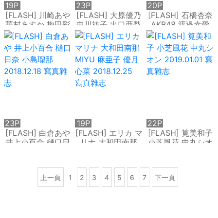
19P
23P
20P
[FLASH] 川崎あや
[FLASH] 大原優乃
[FLASH] 石橋杏奈
華村あすか 梅田彩
中川祐子 出口亜梨
AKB48 渡邉幸愛
佳 園都 2018.11.27
沙 2018.12.04 寫
保﨑麗 関根ささら
寫真雜志
真雜志
2018.12.11 寫真雜
志
23P
19P
22P
[FLASH] 白倉あや
[FLASH] エリカ マ
[FLASH] 筧美和子
井上小百合 樋口日
リナ 大和田南那
小芝風花 中丸シオ
奈 小島瑠那
MIYU 麻亜子 優月
ン 2019.01.01 寫真
2018.12.18 寫真雜
心菜 2018.12.25
雜志
志
寫真雜志
上一頁
1
2
3
4
5
6
7
下一頁