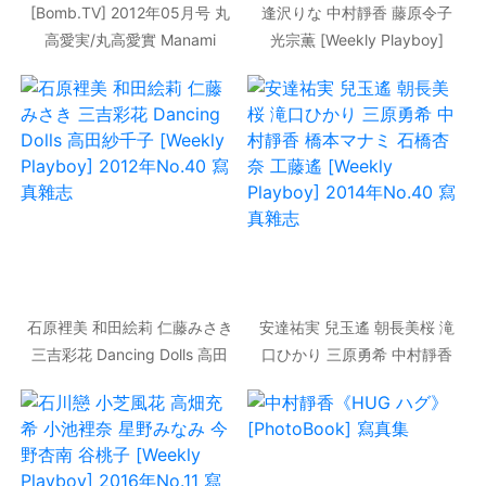
[Bomb.TV] 2012年05月号 丸
逢沢りな 中村靜香 藤原令子
高愛実/丸高愛實 Manami
光宗薫 [Weekly Playboy]
Marutaka 寫真集
2012年No.17 寫真雜志
石原裡美 和田絵莉 仁藤みさき
安達祐実 兒玉遙 朝長美桜 滝
三吉彩花 Dancing Dolls 高田
口ひかり 三原勇希 中村靜香
紗千子 [Weekly Playboy]
橋本マナミ 石橋杏奈 工藤遙
2012年No.40 寫真雜志
[Weekly Playboy] 2014年
No.40 寫真雜志