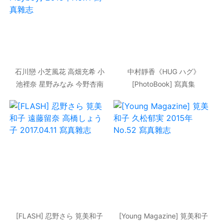
石川戀 小芝風花 高畑充希 小
中村靜香《HUG ハグ》
池裡奈 星野みなみ 今野杏南
[PhotoBook] 寫真集
谷桃子 [Weekly Playboy]
2016年No.11 寫真雜志
[FLASH] 忍野さら 筧美和子
[Young Magazine] 筧美和子