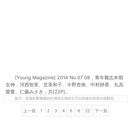
[Young Magazine] 2014 No.07 08，青年雜志本期
女神，河西智美、笕美和子、今野杏南、中村靜香、丸高
愛實、仁藤みさき，共[22P]。
提示：直接點擊圖像的左側或右側部分可以快速向前或向後翻頁。
上一頁
1
2
3
4
5
6
22
下一頁