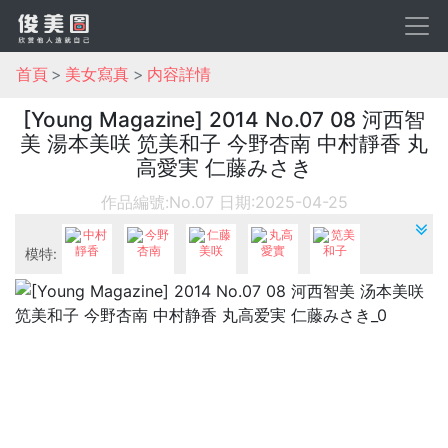
首頁
美女寫真
内容詳情
[Young Magazine] 2014 No.07 08 河西智
美 湯本美咲 笕美和子 今野杏南 中村靜香 丸
高愛実 仁藤みさき
作品編號:No.07
日期:2025-04-25
模特:
中村靜香
今野杏南
仁藤美咲
丸高愛實
笕美和子
機構:
Young Magazine
河西智美
湯本美咲