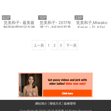
60P
15P
28P
笕美和子- 最美最
笕美和子- 2017年
筧美和子,Miwako
魅惑的禦姐兒女神
週プレNEWS寫真
Kakei - FLASH,
Weekly Playboy,
2019
上一頁
1
2
3
下一頁
網站簡介
|
聯係方式
|
版權聲明
CopyRight © 2019-2026
俊美圖
All Rights Reserved