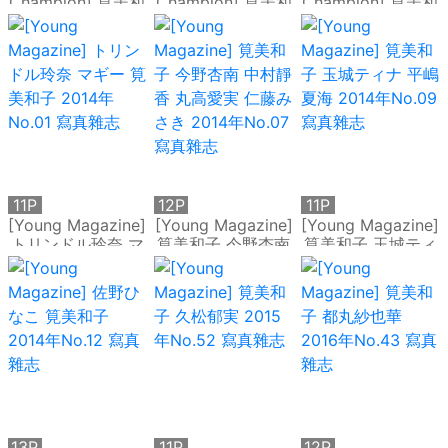
Champion] 筧美和
Champion] 筧美和
Champion] 筧美和
子 森田涼花 2014
子 唐沢りん 2015
子 橋本愛奈 2016
年No.17 寫真雜志
年No.02 寫真雜志
年No.16 寫真雜志
11P
12P
11P
[Young Magazine]
[Young Magazine]
[Young Magazine]
トリンドル玲奈 マ
筧美和子 今野杏南
筧美和子 玉城ティ
ギー 筧美和子
中村靜香 丸高愛実
ナ 平嶋夏海 2014
2014年No.01 寫真
仁藤みさき 2014年
年No.09 寫真雜志
雜志
No.07 寫真雜志
13P
11P
12P