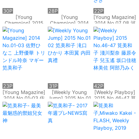
30P
28P
22P
[Young
[Young
[Young Magazine]
Champion] 2015
Champion] 2014
2014 No.07 08 河
No.02 03 笕美和
No.17 18 笕美和子
西智美 湯本美咲 笕
子 唐沢りん 山本彩
森田涼花 山本彩 犬
美和子 今野杏南 中
和泉美沙希 葉月 三
童美乃梨
村靜香 丸高愛実 仁
輪晴香
藤みさき
23P
31P
42P
[Young Magazine]
[Weekly Young
[Weekly Playboy]
2014 No.01-03 佐
Jump] 2015 No.01
2015 No.46-47 筧
野ひなこ 上野優華
02 笕美和子 滝口
美和子 淺川梨奈 藤
トリンドル玲奈 マ
ひかり 本田翼 内田
原令子 兒玉遙 坂口
ギー 笕美和子
真禮
佳穂 林美佐 阿部乃
みく