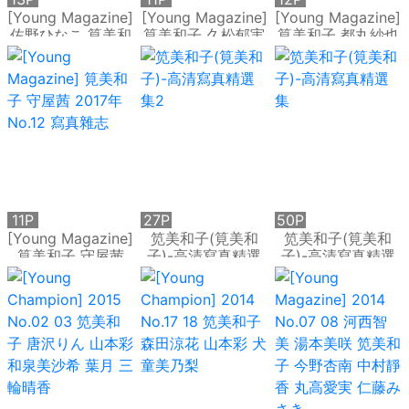
[Young Magazine]
[Young Magazine]
[Young Magazine]
佐野ひなこ 筧美和
筧美和子 久松郁実
筧美和子 都丸紗也
子 2014年No.12 寫
2015年No.52 寫真
華 2016年No.43
真雜志
雜志
寫真雜志
11P
27P
50P
[Young Magazine]
笕美和子(筧美和
笕美和子(筧美和
筧美和子 守屋茜
子)-高清寫真精選
子)-高清寫真精選
2017年No.12 寫真
集2
集
雜志