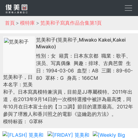
首頁
模特庫
笕美和子寫真作品合集第1頁
笕美和子(筧美和子,Miwako Kakei,Kakei
Miwako)
性別：女
籍貫：日本东京都
職業：歌手、
演员、写真偶像
興趣：排球、古典芭蕾
生
日：1994-03-06
血型：AB
三圍：89-60-
笕美和子，日
80
罩杯：G
身高：166CM
本名字：笕美
和子。日本寫真模特兼演員，目前是JJ專屬模特。2011年出
道，在2013年9月14日的一次模特選撥中被評為最高獎，同
年10月在日本富士台的【ココ調】節目的選票最高。2012年
參與了堺雅人和香川照之的電影《盜鑰匙的方法》。
模特标簽： G罩杯